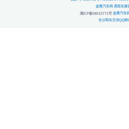
金鹰汽车网 湖南车展
金鹰汽车网
湘ICP备09015772号
长沙购车交流QQ群I：