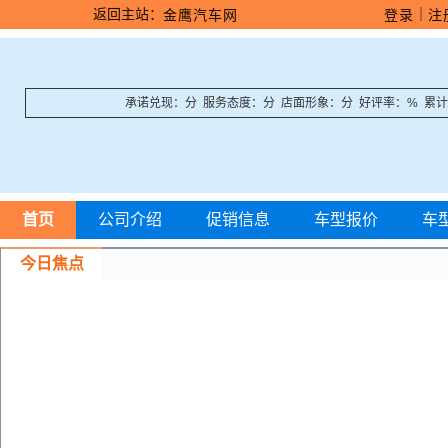
返回主站：
｜
金鹰汽车网
登录
注
承诺兑现：分 服务态度：分 店面形象：分 好评率：% 累
首页
公司介绍
促销信息
车型报价
车
今日焦点