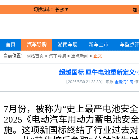
切换城市：
▼
长沙
加
首页
汽车导购
湖南车展
新车上市
车型点
当前位置：
网站首页
>
汽车导购
>
重点新闻
>
正文
超越国标 犀牛电池重新定义“
〖2026/6/30 21:23:39〗 来源:
作
金鹰汽车网
7月份，被称为“史上最严电池安全令”的
2025《电动汽车用动力蓄电池安
施。这项新国标终结了行业过去对