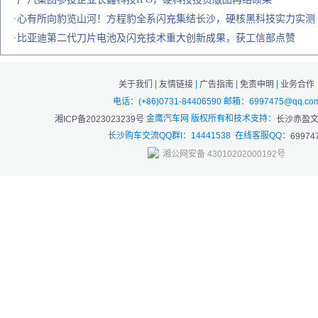
·心有所向豹览山河！方程豹全系闪充集结长沙，硬核黑科技实力实测
·比亚迪第二代刀片电池及闪充技术重大创新成果，获工信部点赞
|
|
|
|
关于我们
友情链接
广告指南
免责申明
业务合作
电话：(+86)0731-84406590 邮箱：6997475@qq.co
金鹰汽车网 版权所有和技术支持：
湘ICP备2023023239号
长沙赤盈
长沙购车交流QQ群I：14441538 在线客服QQ：
69974
湘公网安备 43010202000192号