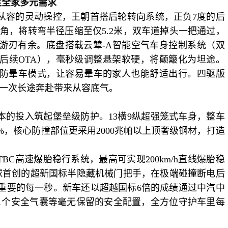
足全家多元需求
从容的灵动操控
，
王朝首搭后轮转向系统，正负
7度的后
转角，
将
转弯半径压缩至仅
5.2米，双车道掉头一把通过，
游刃有余。底盘搭载云辇-A智能空气车身控制系统（双
后续
OTA
）
，
毫秒级调整悬架软硬
，
将颠簸化为坦途。
防晕车模式，让
容易
晕车的家人也能舒适出行。四驱版
每一次长途奔赴带来从容底气。
本的投入筑起堡垒级防护。13横9纵超强笼式车身，
整车
4%，核心防撞部位
更
采用
2000兆帕以上顶奢级钢材
，
打造
TBC高速爆胎稳行系统，最高可实现200km/h直线爆胎稳
。全球首创的超新国标半隐藏机械门把手，在极端碰撞断电后
重要的每一秒。
新车
还以超越国标
6倍的成绩通过中汽中
11个安全气囊
等
毫无保留的安全配置，
全方位
守护车里
每