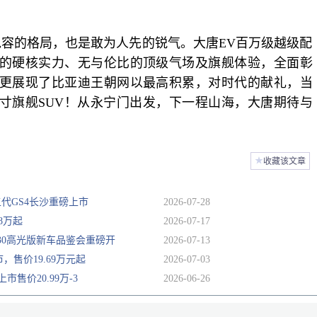
包容的格局，也是敢为人先的锐气。大唐EV百万级越级配
的硬核实力、无与伦比的顶级气场及旗舰体验
，
全面彰
更展现了比亚迪王朝网以最高积累，对时代的献礼，当
寸旗舰SUV
！
从永宁门出发，下一程山海，大唐期待与
★
收藏该文章
五代GS4长沙重磅上市
2026-07-28
8万起
2026-07-17
30高光版新车品鉴会重磅开
2026-07-13
，售价19.69万元起
2026-07-03
市售价20.99万-3
2026-06-26