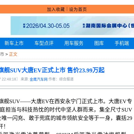
｜
加入收藏
设为首页
新车上市
车型点评
用车服务
图库
手机端
市
>
正文
SUV大唐EV正式上市 售价23.99万起
7 22:48:18〗 来源:
作者：综合报道
金鹰汽车网
旗舰SUV——大唐EV在西安永宁门正式上市。大唐EV专
庭担当与科技热忱的时代中坚人群而来，集全尺寸SUV
业唯一闪充、敢于兜底的城市领航
安全等于一身
，
囊括
29
杆！