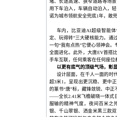
堵、长途高速、狭窄道路等场景
用下车泊入，车辆自动泊入，轻
诺为城市领航
安全
兜底
1年
，
敢
车内，比亚迪
AI超级智能体
定、玩得转”三大硬核能力。
通
一句
“我有点热”它便心领神会
全面进化。
此外，
大唐
EV首搭
手车互联，任何乘客在任何座位
以更有底气的顶级气场，彰
设计层面，在千人一面的时
超3米1，呈现出更沉稳、更中
的篆书
“唐”标，藏锋敛锐、中正
——全长2.41米
飞檐破晓一体式
服输的精神气度，夜间百米之
银、千山翠银、洒金米黑三款双