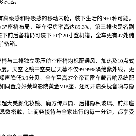
彩表达。
有高级感和呼吸感的移动内舱，装下生活的
N+1种可能。
+2+3”座椅布局，
整车得房率高达
89.3%，
第三排
也
是名副
态下前后备箱仍可装下
10个20寸登机箱，全车更有47处储
前备箱。
座椅与二排独立零压航空座椅均标配通风、加热及
10点式
6度。天空之镜中空夹层天幕不仅
99.99
%隔绝紫外线，更
噪声
降低
3.9分贝。全车
至高
27个帝瓦雷车载音响系统配
里如同置身好莱坞影院黄金VIP座，还可开启头枕音响与隐
排超大美颜化妆镜、魔方传声筒、后排隐私玻璃、前排座
置悉数搭载，让商务接待与全家出行的每一分钟，都享受