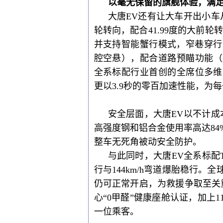
以毫无保留的旗舰体验，满
大唐
EV
还有让大车开出小车
轮转向，配合41.99度的大前轮
并支持智能蟹行模式，窄巷穿行
腔空悬），配合道路预瞄功能
（
全系标配行业首创的全席位多维
更以
3.9秒的零百加速性能，为
安全层面，大唐
EV以不计成
高强度钢和铝合金使用率高达
8
整车无死角被动安全防护。
与此同时，
大唐
EV全系标配
行与144km/h弯道爆胎稳行
仍可正常开启，为救援争取至关
心“0甲醛”健康座舱认证，
加上
一位乘客
。