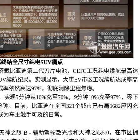
底终结全尺寸纯电
SUV痛点
发搭载比亚迪第二代刀片电池，CLTC工况纯电续航最高达
SUV续航纪录。实测显示，大唐EV市区工况续航达成率高
达成率依然高达9
7
%，彻底消除里程焦虑。
，实现5分钟从10%充至70%，9分钟
10%
充至
97%
，零下
分钟。目前，
比亚迪在
全国
321
个
城市已布局
6682
座闪充
成为车主触手可及的日常。
和天神之眼
5.0，在
市区拥
天神之眼
B - 辅助驾驶激光版