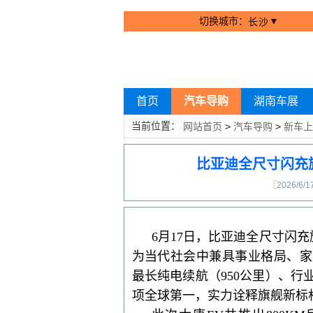
切换城市：
▼
长沙
首页
汽车导购
湖南车展
当前位置：
网站首页
>
汽车导购
>
新车上
比亚迪全尺寸闪充旗舰
〖2026/6/1
6月17日，比亚迪全尺寸闪充
为当代社会中兼具事业格局、家
最长纯电续航
（
950公里
）
、行
项全球第一，实力诠释旗舰新标