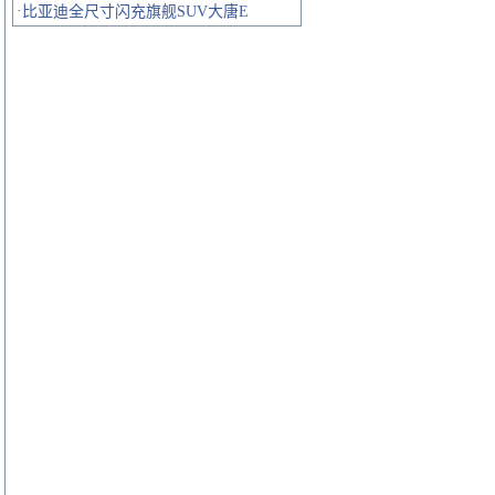
·
比亚迪全尺寸闪充旗舰SUV大唐E