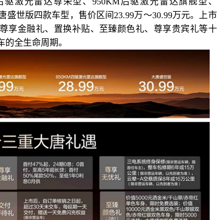
后驱
激光雷达尊荣型、
950KM
后驱
激光雷达旗舰型、
唐
盛世版四款车型，售价区间
23.99万～30.99万元
。上市
尊享金融礼、置换补贴、至臻颜色礼、尊享贵宾礼等十
车的全生命周期。