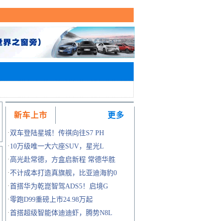
新车上市
更多
·
双车登陆星城！传祺向往S7 PH
·
10万级唯一大六座SUV，星光L
·
高光赴常德，方盒启新程 常德华胜
·
不计成本打造真旗舰，比亚迪海豹0
·
首搭华为乾崑智驾ADS5！启境G
·
零跑D99重磅上市24.98万起
·
首搭超级智能体迪迪虾，腾势N8L