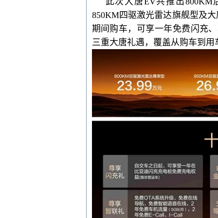
此次大唐
EV共推出800KM
850KM四驱激光雷达旗舰
型及
大
期间购车，可享
一年免费闪充、
三重大唐礼遇，
覆盖从购车到用