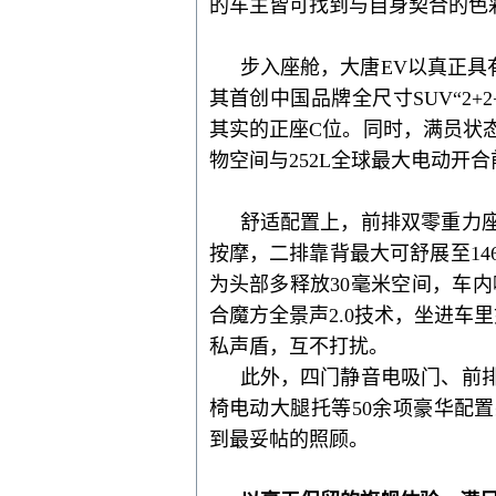
的车主皆可找到与自身契合的色
步入座舱，
大唐
EV
以
真正具
其
首创中国品牌全尺寸
SUV“2
其实的正座
C位
。
同时，
满员状
物空间与252L全球最大电动
开合
舒适配置上，前排双零重力
按摩，二排靠背最大可舒展至14
为头部多释放30毫米空间，车内
合魔方全景声2.0技术，坐进车
私声盾，互不打扰。
此外，
四门静音电吸门、前
椅电动大腿托等
50余项豪华配
到最妥帖的照顾。