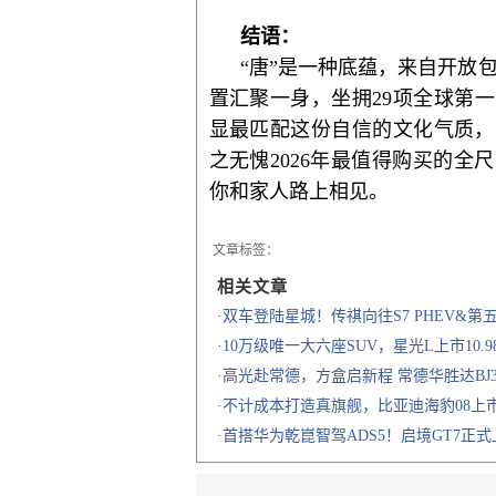
结语：
“唐”是一种底蕴，来自开放
置汇聚一身
，
坐拥
29项全球第一
显
最匹配这份自信的文化气质，
之无愧
2026年最值得购买的全尺
你和家人路上相见。
文章标签：
相关文章
·双车登陆星城！传祺向往S7 PHEV&第
·10万级唯一大六座SUV，星光L上市10.9
·高光赴常德，方盒启新程 常德华胜达BJ
·不计成本打造真旗舰，比亚迪海豹08上市
·首搭华为乾崑智驾ADS5！启境GT7正式上