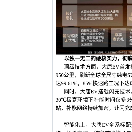
以
独一无二
的
硬核
实力，彻
顶级技术方面，
大唐
EV首
950公里，刷新全球全尺寸纯电
达99.61%，85%快速路工况下
同时
，大唐
EV搭载闪充技术
30℃极寒环境下补能时间仅多3
站，补能网络持续加密，让闪充
智能化
上
，大唐
EV全系标配