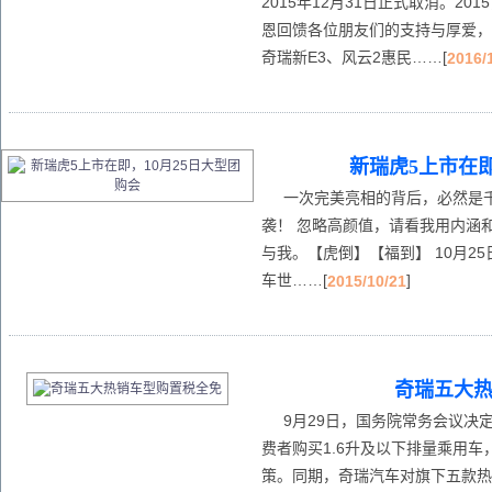
2015年12月31日正式取消。2
恩回馈各位朋友们的支持与厚爱，
奇瑞新E3、风云2惠民……[
2016/
新瑞虎5上市在即
一次完美亮相的背后，必然是千
袭！ 忽略高颜值，请看我用内涵和
与我。【虎倒】【福到】 10月2
车世……[
]
2015/10/21
奇瑞五大
9月29日，国务院常务会议决定：2
费者购买1.6升及以下排量乘用车
策。同期，奇瑞汽车对旗下五款热