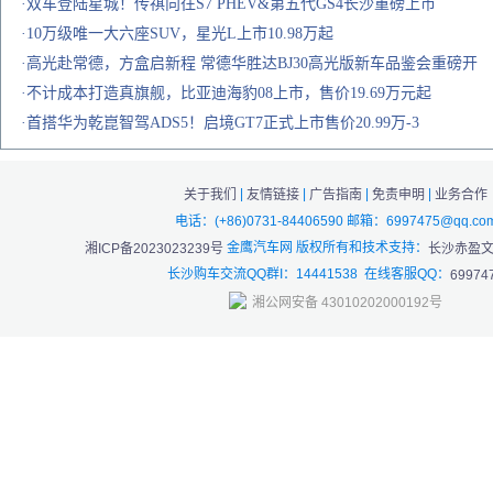
·双车登陆星城！传祺向往S7 PHEV&第五代GS4长沙重磅上市
·10万级唯一大六座SUV，星光L上市10.98万起
·高光赴常德，方盒启新程 常德华胜达BJ30高光版新车品鉴会重磅开
·不计成本打造真旗舰，比亚迪海豹08上市，售价19.69万元起
·首搭华为乾崑智驾ADS5！启境GT7正式上市售价20.99万-3
|
|
|
|
关于我们
友情链接
广告指南
免责申明
业务合作
电话：(+86)0731-84406590 邮箱：6997475@qq.co
金鹰汽车网 版权所有和技术支持：
湘ICP备2023023239号
长沙赤盈
长沙购车交流QQ群I：14441538 在线客服QQ：
69974
湘公网安备 43010202000192号