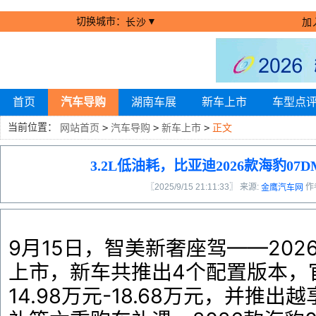
切换城市：
▼
长沙
加
首页
汽车导购
湖南车展
新车上市
车型点
当前位置：
网站首页
>
汽车导购
>
新车上市
>
正文
3.2L低油耗，比亚迪2026款海豹07DM
〖2025/9/15 21:11:33〗 来源:
作
金鹰汽车网
9月15日，智美新奢座驾——2026
上市，新车共推出4个配置版本，
14.98万元-18.68万元，并推