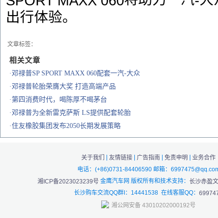
SPORT MAXX 060
-
出行体验。
文章标签：
相关文章
·邓禄普SP SPORT MAXX 060配套一汽-大众
·邓禄普轮胎荣膺大奖 打造高端产品
·第四消费时代，喝陈厚不喝茅台
·邓禄普为全新雷克萨斯 LS提供配套轮胎
·住友橡胶集团发布2050长期发展策略
|
|
|
|
关于我们
友情链接
广告指南
免责申明
业务合作
电话：(+86)0731-84406590 邮箱：6997475@qq.co
金鹰汽车网 版权所有和技术支持：
湘ICP备2023023239号
长沙赤盈
长沙购车交流QQ群I：14441538 在线客服QQ：
69974
湘公网安备 43010202000192号