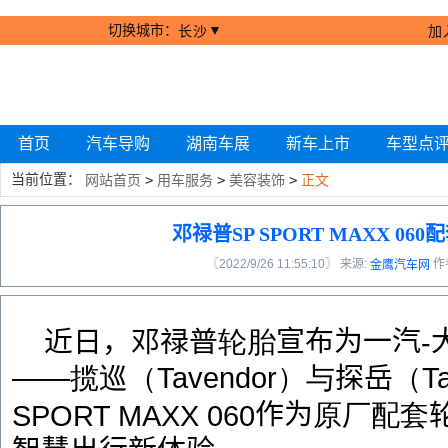
切换城市：
▼
长沙
加
首页
汽车导购
湖南车展
新车上市
车型点
当前位置：
网站首页
>
用车服务
>
美容装饰
>
正文
邓禄普SP SPORT MAXX 06
〖2022/9/26 11:55:10〗 来源:
作
金鹰汽车网
宣布为一汽
近日，邓禄普
轮胎
-
——
揽巡（
Tavendor
）与
探岳
（
T
作为
原厂
配套
SPORT MAXX 060