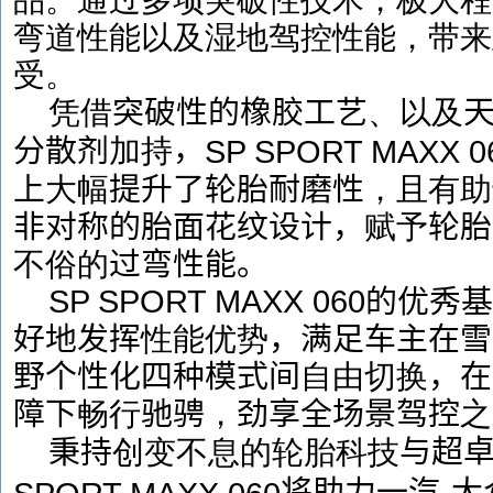
品。通过多项突破性技术，极大程
弯道性能以及湿地驾控性能，带来
受。
凭借
突破性的橡胶工艺
、以及
，
分散剂
加持
SP SPORT MAXX 0
上
大幅
提升了轮胎耐磨性
，且有助
非对称的胎面花纹设计，
赋予
轮胎
不俗的
过弯性能。
SP SPORT MAXX 060
的优秀基
好地发挥
性能优势
，满足车主在雪
野个性化四种模式间
自由切换
，在
障下
畅行
驰骋
，
劲享全场景驾控
之
与超
秉持
创变不息的轮胎科技
将助力一汽
大