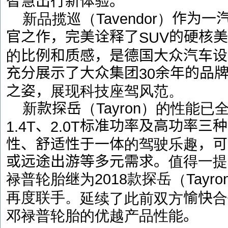
智慧出行新体验。
作为一
新品揽巡（
Tavendor
）
官之作，完美诠释了
的硬核美
SUV
的
比例和质感，是德国大众汽车设
充分展示了大众集团
余年的品
30
之姿，
展现科技座驾风范。
新
款探岳
（
Tayron
）的性能已
、
标准功率及高功率三种
1.4T
2.0T
性、舒适性于一体
的驾驶乐趣
，可
或远途出游等多元需求
。
值得一提
款探岳
禄普轮胎
继
为
2018
Tayro
（
再度联手。
愉快
合
延续了此前双方
邓禄普轮胎的优越产品性能
。