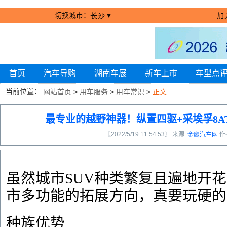
切换城市：
▼
长沙
加
首页
汽车导购
湖南车展
新车上市
车型点
当前位置：
网站首页
>
用车服务
>
用车常识
>
正文
最专业的越野神器！纵置四驱+采埃孚8A
〖2022/5/19 11:54:53〗 来源:
作
金鹰汽车网
虽然城市SUV种类繁复且遍地开
市多功能的拓展方向，真要玩硬的
种族优势