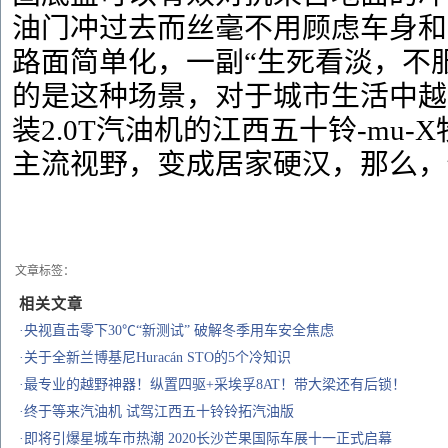
油门冲过去而丝毫不用顾虑车身和
路面简单化，一副“生死看淡，不
的是这种场景，对于城市生活中越
装2.0T汽油机的江西五十铃-mu
主流视野，变成居家硬汉，那么，
文章标签：
相关文章
·央视直击零下30℃“新测试” 破解冬季用车安全焦虑
·关于全新兰博基尼Huracán STO的5个冷知识
·最专业的越野神器！纵置四驱+采埃孚8AT！带大梁还有后锁！
·终于等来汽油机 试驾江西五十铃铃拓汽油版
·即将引爆星城车市热潮 2020长沙芒果国际车展十一正式启幕