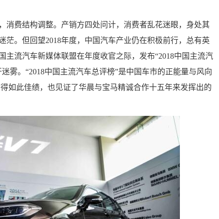
力，消费结构调整。产销方四处问计，消费者乱花迷眼，身处其
迷茫。但回望2018年度，中国汽车产业仍在积极前行，总有英
主流汽车新媒体联盟在年度收官之际，发布“2018中国主流汽
迷雾。“2018中国主流汽车总评榜”是中国车市的正能量与风向
获得如此佳绩
，也见证了华晨与宝马精诚合作十五年来发挥出的