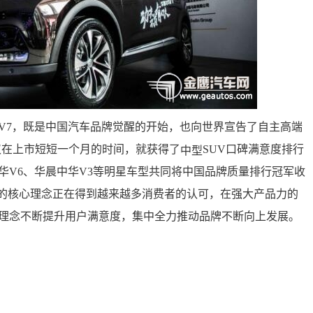
V7，既是中国汽车品牌觉醒的开始，也向世界宣告了自主高端
仅
在
上市短短一个月的时间
，就
获得了
SUV口碑满意度排行
中型
华
V
6
、
华晨中华
V
3等明星车型
共同
将中国品牌质量排行冠军收
的
核心理念
正在得到越来越多消费者的认可，在强大产品力的
理念不断提升用户满意度，集中全力推动品牌不断向上发展。