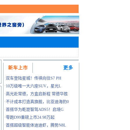
新车上市
更多
·
双车登陆星城！传祺向往S7 PH
·
10万级唯一大六座SUV，星光L
·
高光赴常德，方盒启新程 常德华胜
·
不计成本打造真旗舰，比亚迪海豹0
·
首搭华为乾崑智驾ADS5！启境G
·
零跑D99重磅上市24.98万起
·
首搭超级智能体迪迪虾，腾势N8L