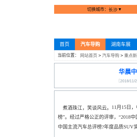
切换城市：
▼
长沙
首页
汽车导购
湖南车展
当前位置：
网站首页
>
汽车导购
>
重点新
华晨中
〖2018/11/
11月15
煮酒珠江，笑谈风云。
榜”。经过严格公正的评审，“2018
中国主流汽车总评榜
年度品质
SU
?