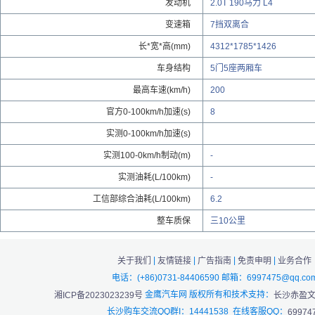
发动机
2.0T 190马力 L4
变速箱
7挡双离合
长*宽*高(mm)
4312*1785*1426
车身结构
5门5座两厢车
最高车速(km/h)
200
官方0-100km/h加速(s)
8
实测0-100km/h加速(s)
实测100-0km/h制动(m)
-
实测油耗(L/100km)
-
工信部综合油耗(L/100km)
6.2
整车质保
三10公里
|
|
|
|
关于我们
友情链接
广告指南
免责申明
业务合作
电话：(+86)0731-84406590 邮箱：6997475@qq.co
金鹰汽车网 版权所有和技术支持：
湘ICP备2023023239号
长沙赤盈
长沙购车交流QQ群I：14441538 在线客服QQ：
69974