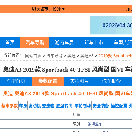
切换城市：
▼
长沙
加
首页
汽车导购
湖南车展
新车上市
车型点
当前位置：
网站首页
>
汽车导购
>
奥迪
>
奥迪A3
>
2019款 Sportbac
奥迪A3 2019款 Sportback 40 TFSI 风尚型 国VI
车型首页
参数配置
实拍图片
汽车报价
奥迪 奥迪A3 2019款 Sportback 40 TFSI 风尚型 国
基本参数
车身
发动机
变速箱
底盘转向
车轮制动
安全装备
操控配置
厂商
-
级别
紧凑型车