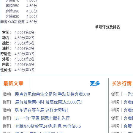
奔腾B70
4.50分
奔腾B50
4.50分
奔腾B90
4.50分
奔腾B30
4.50分
奔腾X40新能源
4.50分
单项评分及排名
空间：
4.50分
第3名
动力：
4.50分
第2名
操控：
4.50分
第5名
油耗：
4.50分
第2名
舒适性：
4.50分
第3名
外观：
4.50分
第2名
内饰：
4.50分
第5名
性价比：
4.50分
第3名
最新文章
更多
长沙行情
活动｜
促销｜
晚点遇见你余生全是你 手动艾特奔腾X40
一汽
促销｜
导购｜
展价最后两小时 最高优惠达35000元！
奔腾
活动｜
导购｜
购车还在等车展 这样太累啦！
奔腾
促销｜
促销｜
五一“价”享惠 瑞思奔腾礼先行
奔腾
促销｜
导购｜
奔腾X40贷款享24期0利息 售价仅6.6
会策