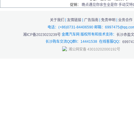
促销：
晚点遇见你余生全是你 手动艾特奔
|
|
|
|
关于我们
友情链接
广告指南
免责申明
业务合作
电话：(+86)0731-84406590 邮箱：6997475@qq.co
金鹰汽车网 版权所有和技术支持：
湘ICP备2023023239号
长沙赤盈
长沙购车交流QQ群I：14441538 在线客服QQ：
69974
湘公网安备 43010202000192号