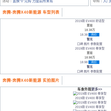
活动｜
导购｜
置换“0”元购 力度前所未有
入门
奔腾-奔腾X40新能源 车型列表
2019款 EV400 舒适型
置驱
18.38万
18.38
询价
暂无
口碑
图片
参数配置
2019款 EV400 尊享型
置驱
18.98万
18.98
询价
暂无
口碑
图片
参数配置
奔腾-奔腾X40新能源 实拍图片
车身外观
更多>>
2019款 EV400 尊享型
2019款 EV400 尊享型