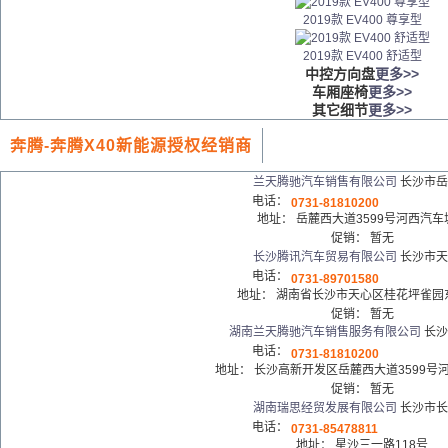
2019款 EV400 尊享型
2019款 EV400 舒适型
中控方向盘
更多>>
车厢座椅
更多>>
其它细节
更多>>
奔腾-奔腾X40新能源授权经销商
兰天腾驰汽车销售有限公司
长沙市岳
电话：
0731-81810200
地址：
岳麓西大道3599号河西汽车
促销：
暂无
长沙腾讯汽车贸易有限公司
长沙市天
电话：
0731-89701580
地址：
湖南省长沙市天心区桂花坪雀园
促销：
暂无
湖南兰天腾驰汽车销售服务有限公司
长沙
电话：
0731-81810200
地址：
长沙高新开发区岳麓西大道3599号
促销：
暂无
湖南瑞思经贸发展有限公司
长沙市长
电话：
0731-85478811
地址：
星沙三一路118号