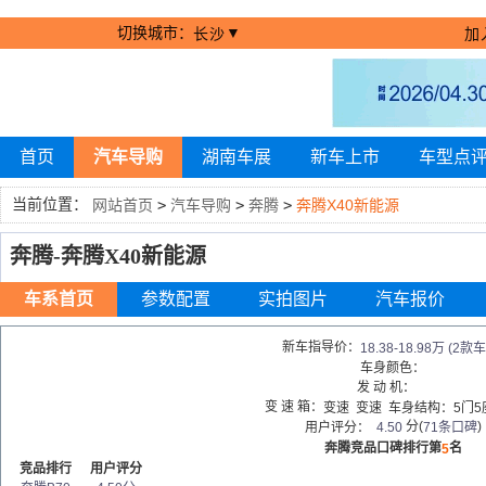
切换城市：
▼
长沙
加
首页
汽车导购
湖南车展
新车上市
车型点
当前位置：
网站首页
>
汽车导购
>
奔腾
>
奔腾X40新能源
奔腾-奔腾X40新能源
车系首页
参数配置
实拍图片
汽车报价
新车指导价：
18.38-18.98万
(2款车
车身颜色：
发 动 机：
变 速 箱：
变速
变速
车身结构：
5门5
分(
)
用户评分：
4.50
71条口碑
奔腾竞品口碑排行第
名
5
竞品排行
用户评分