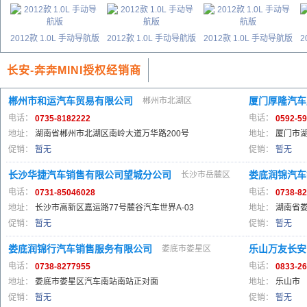
2012款 1.0L 手动导航版
2012款 1.0L 手动导航版
2012款 1.0L 手动导航版
2
长安-奔奔MINI授权经销商
郴州市和运汽车贸易有限公司
厦门厚隆汽车
郴州市北湖区
电话：
电话：
0735-8182222
0592-5
地址：
湖南省郴州市北湖区南岭大道万华路200号
地址：
厦门市湖
促销：
暂无
促销：
暂无
长沙华捷汽车销售有限公司望城分公司
娄底润锦汽车
长沙市岳麓区
电话：
电话：
0731-85046028
0738-8
地址：
长沙市高新区嘉运路77号麓谷汽车世界A-03
地址：
湖南省
促销：
暂无
促销：
暂无
娄底润锦行汽车销售服务有限公司
乐山万友长安
娄底市娄星区
电话：
电话：
0738-8277955
0833-2
地址：
娄底市娄星区汽车南站南站正对面
地址：
乐山市
促销：
暂无
促销：
暂无