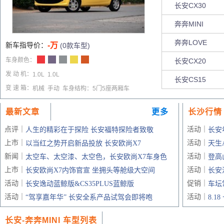
长安CX30
奔奔MINI
奔奔LOVE
新车指导价：
-万
(0款车型)
车身颜色：
长安CX20
发 动 机：
1.0L
1.0L
长安CS15
变 速 箱：
机械
手动
车身结构：
5门5座两厢车
最新文章
更多
长沙行情
点评｜
活动｜
人生的精彩在于探险 长安福特探险者致敬
长安
上市｜
活动｜
以当红之势开启新品投放 长安欧尚X7
天生
新闻｜
活动｜
太空车、太空漆、太空色，长安欧尚X7车身色
登高
上市｜
活动｜
长安欧尚X7内饰官宣 坐拥头等舱级大空间
长安
活动｜
促销｜
长安逸动蓝鲸版&CS35PLUS蓝鲸版
车坛
活动｜
活动｜
“驾享嘉年华” 长安全系产品试驾会即将咆
8.
长安-奔奔MINI 车型列表