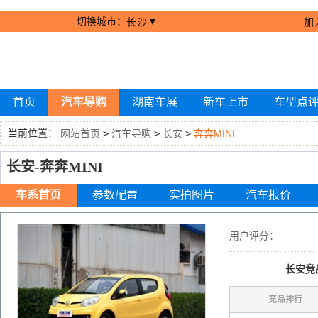
切换城市：
▼
长沙
加
首页
汽车导购
湖南车展
新车上市
车型点
当前位置：
网站首页
>
汽车导购
>
长安
>
奔奔MINI
长安-奔奔MINI
车系首页
参数配置
实拍图片
汽车报价
用户评分：
长安竞
竞品排行