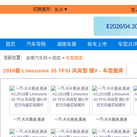
切换城市：
▼
长沙
加
首页
汽车导购
湖南车展
新车上市
车型点
当前位置：
金鹰汽车网
>
图库
>
车型图库
2019款 Limousine 35 TFSI 风尚型 国V - 车型图库
一汽-大众奥迪,奥迪
一汽-大众奥迪,奥迪
一汽-大众奥迪,奥迪