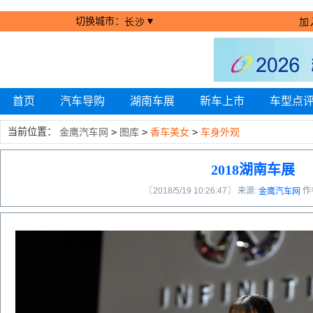
切换城市：
▼
长沙
加
首页
汽车导购
湖南车展
新车上市
车型点
当前位置：
金鹰汽车网
>
图库
>
香车美女
>
车身外观
2018湖南车展
〖2018/5/19 10:26:47〗 来源:
作
金鹰汽车网