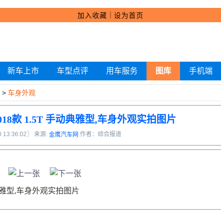
｜
加入收藏
设为首页
新车上市
车型点评
用车服务
图库
手机端
>
车身外观
018款 1.5T 手动典雅型,车身外观实拍图片
0 13:36:02〗 来源:
作者：综合报道
金鹰汽车网
手动典雅型,车身外观实拍图片