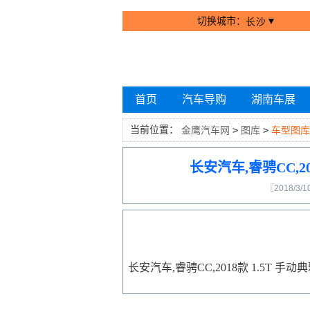
切换城市：
▼
长沙
首页
汽车导购
湖南车展
当前位置：
金鹰汽车网
>
图库
>
车型图库
长安汽车,睿骋CC,2
〖2018/3/1
长安汽车,睿骋CC,2018款 1.5T 