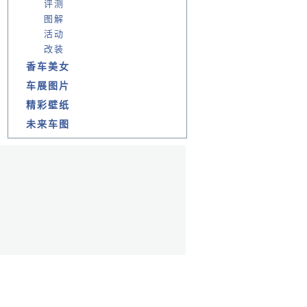
评测
图解
活动
改装
香车美女
车展图片
精彩壁纸
未来车图