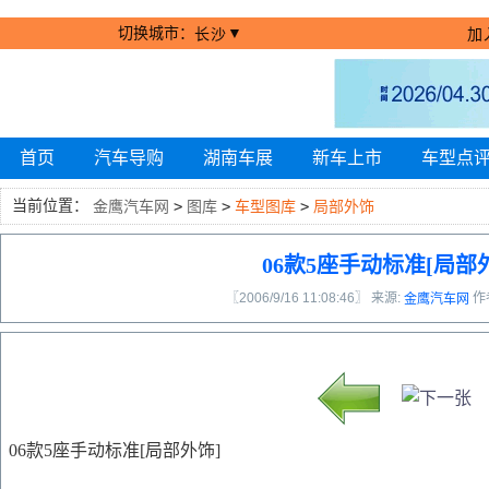
切换城市：
▼
长沙
加
首页
汽车导购
湖南车展
新车上市
车型点
当前位置：
金鹰汽车网
>
图库
>
车型图库
>
局部外饰
06款5座手动标准[局部
〖2006/9/16 11:08:46〗 来源:
作
金鹰汽车网
06款5座手动标准[局部外饰]