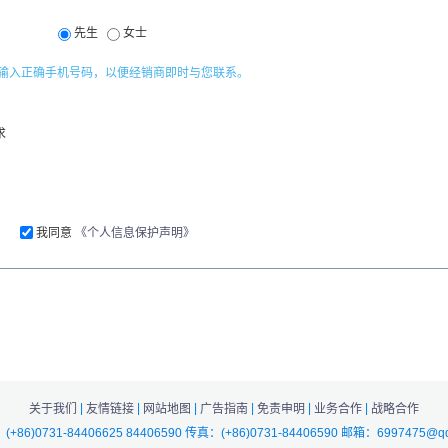
先生
女士
输入正确手机号码，以便经销商即时与您联系。
求
我同意
《个人信息保护声明》
|
|
|
|
|
|
关于我们
友情链接
网站地图
广告指南
免责申明
业务合作
战略合作
+86)0731-84406625 84406590 传真：(+86)0731-84406590 邮箱：6997475@q