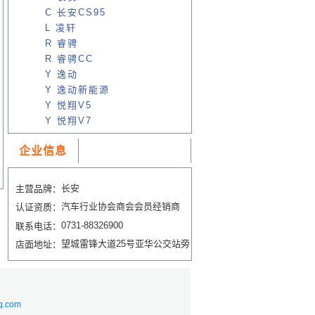
C 长安CS95
L 凌轩
R 睿骋
R 睿骋CC
Y 逸动
Y 逸动新能源
Y 悦翔V5
Y 悦翔V7
企业信息
长安
主营品牌：
汽车行业协会商会会员经销商
认证资质：
0731-88326900
联系电话：
望城雷锋大道25号亚华公交站旁
店面地址：
q.com