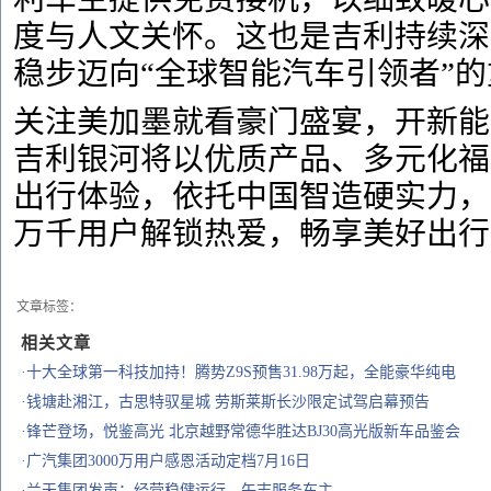
度与人文关怀。这也是吉利持续深
稳步迈向“全球智能汽车引领者”
关注美加墨就看豪门盛宴，开新能
吉利银河将以优质产品、多元化福
出行体验，依托中国智造硬实力，
万千用户解锁热爱，畅享美好出行
文章标签：
相关文章
·十大全球第一科技加持！腾势Z9S预售31.98万起，全能豪华纯电
·钱塘赴湘江，古思特驭星城 劳斯莱斯长沙限定试驾启幕预告
·锋芒登场，悦鉴高光 北京越野常德华胜达BJ30高光版新车品鉴会
·广汽集团3000万用户感恩活动定档7月16日
·兰天集团发声：经营稳健运行，矢志服务车主