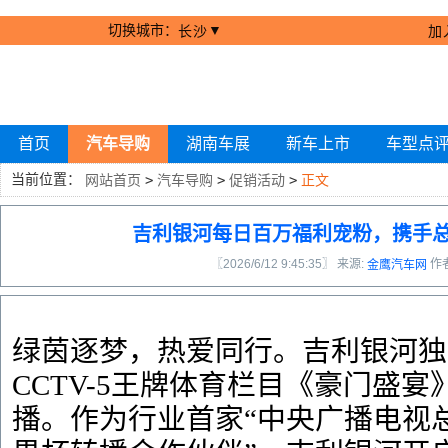
切换城市：
▼
长沙
加
首页
汽车导购
湖南车展
新车上市
车型点
当前位置：
网站首页
>
汽车导购
>
促销活动
>
正文
吉利银河每日百万福利宠粉，携手
〖2026/6/12 9:45:35〗 来源:
作
金鹰汽车网
绿茵逐梦，热爱同行。吉利银河独
CCTV-5王牌体育栏目《豪门盛宴
播。作为行业首家“中央广播电视总