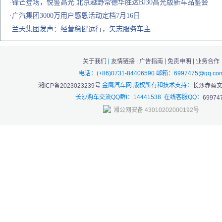
·锋芒登场，悦鉴高光 北京越野常德华胜达BJ30高光版新车品鉴会
·广汽集团3000万用户感恩活动定档7月16日
·兰天集团发声：经营稳健运行，矢志服务车主
|
|
|
|
关于我们
友情链接
广告指南
免责申明
业务合作
电话：(+86)0731-84406590 邮箱：6997475@qq.co
金鹰汽车网 版权所有和技术支持：
湘ICP备2023023239号
长沙赤盈
长沙购车交流QQ群I：14441538 在线客服QQ：
69974
湘公网安备 43010202000192号