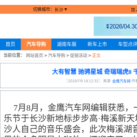
切换城市：
▼
长沙
加
首页
汽车导购
湖南车展
新车上市
车型点
当前位置：
网站首页
>
汽车导购
>
促销活动
>
正文
大有智慧 驰骋星城 奇瑞瑞虎8
〖2018/7/9 18:12:32〗 来源:
作
金鹰汽车网
7月
8月，金鹰汽车网编辑获悉，
乐节于长沙新地标步步高·梅溪新天
沙人自己的音乐盛会，此次梅溪湖