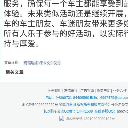
服务，确保每一个车主都能享受到
体验。未来类似活动还是继续开展
车的车主朋友、车迷朋友带来更多
所有人乐于参与的好活动，以实际
持与厚爱。
文章标签：
奇瑞瑞虎8千人交车仪式
相关文章
|
|
|
|
关于我们
友情链接
广告指南
免责申明
业务合作
电话：(+86)0731-84406590 邮箱：6997475@qq.co
金鹰汽车网 版权所有和技术支持：
湘ICP备2023023239号
长沙赤盈
长沙购车交流QQ群I：14441538 在线客服QQ：
69974
湘公网安备 43010202000192号