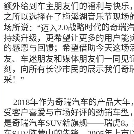
额外给到车主朋友们的福利与快乐
之所以选择在了梅溪湖音乐节现场
“
2.0战略时代的奇瑞
场
所说
：
迈入
能
持续升级，
更希望
让
更多的
用户
的感恩与回馈；希望借助今天这场
友、车迷朋友和媒体朋友们一同见
刻，向所有长沙市民的展示我们奇
采！”
2018年作为奇瑞汽车的产品大
受客户喜爱与市场好评的劲销车型
是奇瑞汽车SUV新旗舰——瑞虎8。
车
SUV阵营中的先锋，
2005年上