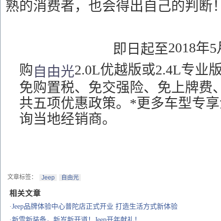
熟的消费者，也会得出自己的判断
2018
年
5
即日起至
2.0L优越版或2.4L专业
购
自由光
免购置税、免交强险、免上牌费
共五项优惠政策
。
*
更多车型专享
询
当地
经销商
。
文章标签：
Jeep
自由光
相关文章
·Jeep品牌体验中心普陀店正式开业 打造生活方式新体验
·新雪新装备，新岁新开道！Jeep开年献礼！