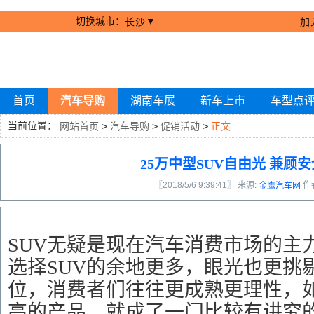
切换城市：
▼
长沙
加
首页
汽车导购
湖南车展
新车上市
车型点
当前位置：
网站首页
>
汽车导购
>
促销活动
>
正文
25万中型SUV自由光 兼顾
〖2018/5/6 9:39:41〗 来源:
作
金鹰汽车网
SUV无疑是现在汽车消费市场的主
选择SUV的余地更多，眼光也更挑
位，消费者们往往更成熟更理性，
高的产品，就成了一门比较有讲究