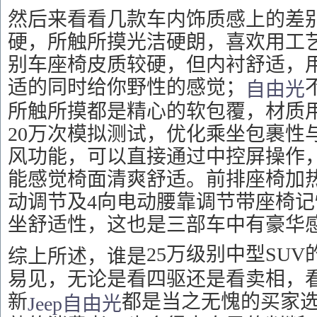
然后来看看几款车内饰质感上的差
硬，所触所摸光洁硬朗，喜欢用工
别车
座椅皮质较硬，但内衬舒适，
适的同时给你野性的感觉；
自由光
所触所摸都是精心的软包覆，材质
20万次模拟测试，优化乘坐包裹性
风功能，可以直接通过中控屏操作
能感觉椅面清爽舒适。前排座椅加
动调节及4向电动腰靠调节带座椅记
坐舒适性，这也是三部车中有豪华感
25万级别中型SU
综上所述，谁是
易见，无论是看四驱还是看卖相，
新
都是当之无愧的买家
Jeep
自由光