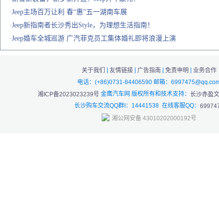
·Jeep主场百万让利 春“惠”五一湖南车展
·Jeep新指南者长沙秀出Style，为理想生活指南！
·Jeep婚车全城巡游 广汽菲克员工集体婚礼即将浪漫上演
|
|
|
|
关于我们
友情链接
广告指南
免责申明
业务合作
电话：(+86)0731-84406590 邮箱：6997475@qq.co
金鹰汽车网 版权所有和技术支持：
湘ICP备2023023239号
长沙赤盈
长沙购车交流QQ群I：14441538 在线客服QQ：
69974
湘公网安备 43010202000192号