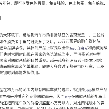
智能包
，即可享受
免购置税、免交强险、免上牌费、免车船税、
日
的大环境下，反映到汽车市场非常明显的表现就是一、二线城
25万元预算的购车群体陡
如今消费者手里的钱变多了之后，
和德系品牌承包，具体到产品上就是以全新
和两款同级
Jeep
自由光
它们也时常同时出现在买家的备选清单当中，而消费者对中型
出买家对四驱系统的日益重视。越来越多的消费者已经意识到：
路面豁车那么简单粗暴，即便大多数时间都是市区行车，四驱
关键时刻都能发挥作用。
25万元的范围内都有四驱车款的选项，特别是
虽然产品
品在
Jeep
买主都是冲着它的专业四驱而来，因而
在四驱系统的配备上
Jeep
前还把四驱车款的价格调整至25万元以内，对比四驱版本的竞