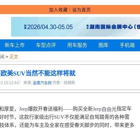
｜
加入收藏
设为首页
新车上市
车型点评
用车服务
图库
手机端
闻
>
正文
买欧美SUV当然不能这样将就
23 10:12:44〗 来源:
作者：经销商
金鹰汽车网
指定车
和厚爱，
Jeep
爆款开春送福利
——
购买全新
Jeep
自由光
好时节，
这款
行家级出行
SUV
不仅能满足自驾踏青的各种需
技体系
，还能为车主及全家在感受春天脚步的同时，带来更多