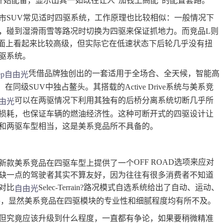
开始配备，显示出其一如既往让人“加钱上高配”的配置套路。
SUV常见适时四驱系统，工作原理也比较相似：一般情况下
市
，碰到湿滑雨雪等路况时切换为四驱来保证抓地力。而竞品L则
字面上看起来比较高级，但实际它在低速状态下后轮几乎没有扭
驱系统。
凭借品牌独创出的一套适用于全场合、全天候，智能高
ep
自由光
，在同级SUV中独占鳌头。其搭载的Active Drive系统与美系竞
可以在两驱情况下利用其独有的后桥分离系统切断几乎所
由光
损耗，也保证车辆的燃油经济性。这种可断开式的四驱设计让
和两驱车型相当，这是美系竞品所不具备的。
OFF ROAD选项来应对
新款美系竞品在四驱车型上提供了一个
缺一点的驾驶者其实不算友好，因为往往有很多消费者不知道
对比
Selec-Terrain?路况模式自选系统给出了自动、运动、
自由光
件，显然美系竞品在四驱模块的专业性和细腻程度均有所不及。
但究竟应该升级到什么程度，一直都有争论，如果要稍微精准