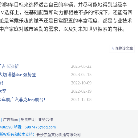
的购车目标来选择适合自己的车辆，并尽可能地得到越级享
SUV选择上，在基础配置和动力都相差不多的情况下，还能有四
论是驾乘乐趣的赋予还是日常配置的丰富程度，都是专业技术
中产家庭对城市通勤的需求，以及对未知世界探索的向往。
★
收藏该文章
南汇吉长沙新
2025-03-22
大切诺基4xe 强势登
2023-02-15
情！
2022-10-09
车大奖
2022-02-19
车展广汽菲克Jeep展台！
2021-12-08
|
|
|
接
广告指南
免责申明
业务合作
4406590 邮箱：6997475@qq.com
 版权所有和技术支持：
长沙赤盈文化传播有限公司