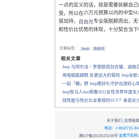
一点的定义的话，就是需要拆解自己
25万元预算以内的中型
受。所以在
驱加持，
专业版脱颖而出，无
自由光
和性价比优势的体现，十分契合当下
文章标签：
Jeep
自由光
相关文章
·Jeep 与阿尔法・罗密欧双剑合璧，湖
·用电赋能越野 赴更远大的冒险 Jeep全新
·一起「趣」野 Jeep携好礼守护出游好心
·Jeep牧马人4xe荣膺2022女性世界年度
·找性能与性价比全拿捏的SUV？来逛长沙
|
关于我们
友情链
电话：(+86)0731-8
金鹰汽车网
湘ICP备2023023239号