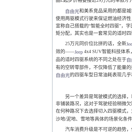
品L起步价格要接近29万元的车款才
和美系竞品采用的都是城
自由光
使用两驱模式行驶来保证燃油经济性
宣称自己搭载的“智能全时四驱”，
矩分配，其实也是一套常见的适时四
25万元同价位比拼的话，全新
Je
效的——
4x4 SUV智能科技体系
Jeep
品的适时四驱系统的不同之处在于
自
有的空转零部件，不仅降低了能量的
的四驱车型日常油耗表现几乎
自由光
另一个差异是驾驶模式的选择，
非铺装路况，这对于驾驶经验稍微欠
在何种路况下去选择切入四驱模式，
沙地/泥地、雪地等具体的场景化条
汽车消费升级是不可逆的趋势，