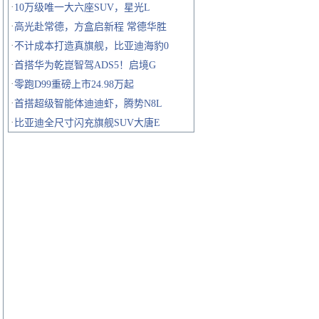
·
10万级唯一大六座SUV，星光L
·
高光赴常德，方盒启新程 常德华胜
·
不计成本打造真旗舰，比亚迪海豹0
·
首搭华为乾崑智驾ADS5！启境G
·
零跑D99重磅上市24.98万起
·
首搭超级智能体迪迪虾，腾势N8L
·
比亚迪全尺寸闪充旗舰SUV大唐E