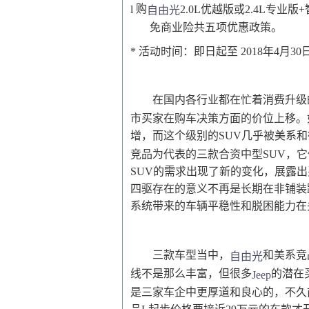
购
l
2.0L
优越版或
2.4L
专业版
+
自由光
免商业险
共五项优惠政策
。
*
活动时间：
即日起至
2018
年
4
月
30
在国内各行业都在忙着消费升级
市买家在购车决策方面的价位上移。
增，而这个级别的SUV几乎被美系
竞品为代表的三款合资中型SUV，
SUV的需求出现了新的变化，展露
四驱存在的意义不再是长期在非铺装
系统带来的车辆平稳性和脱困能力在
三款车型当中，
和美系竞
自由光
线不是那么丰富，但很多
的潜在
Jeep
是三家车企中更厚道和良心的，不久