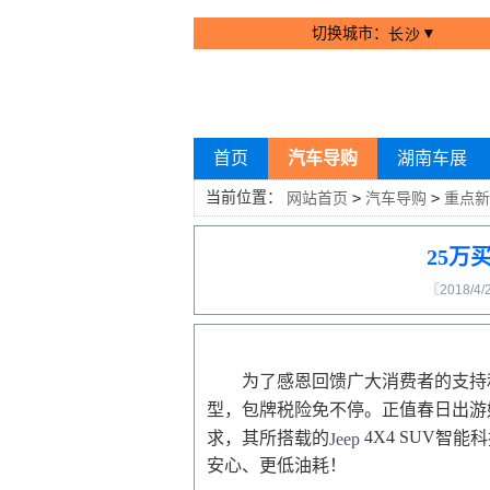
切换城市：
▼
长沙
首页
汽车导购
湖南车展
当前位置：
网站首页
>
汽车导购
>
重点新
25万
〖2018/4/
为了感恩回馈广大消费者的支持
型，包牌税险免不停。
正值春日
出游
4X4 SUV
求
，
其所搭载的
智能科
Jeep
安心、更低油耗！