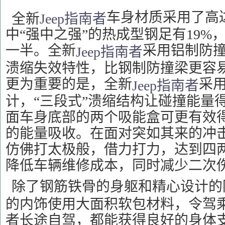
车身材质采用了高
全新
Jeep
指南者
中“强中之强”的热成型钢足有19%
一半。全新
采用铝制防
Jeep
指南者
溃缩失效特性，比钢制防撞梁更容
更为重要的是，全新
采用
Jeep
指南者
计，“三段式”溃缩结构让碰撞能量
面车身底部的两个吸能盒可更有效
的能量吸收。在面对突如其来的冲
仿佛打太极般，借力打力，达到四
降低车辆维修成本，同时减少二次
除了钢筋铁骨的身躯和精心设计的
的内饰使用大面积软包材料，令驾
者长途自驾，都能获得良好的身体