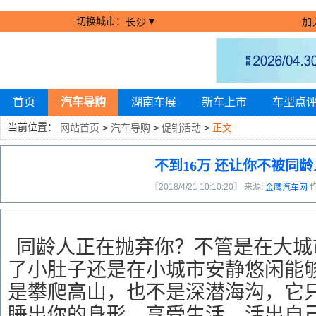
切换城市：
▼
长沙
加
首页
汽车导购
湖南车展
新车上市
车型点
当前位置：
网站首页
>
汽车导购
>
促销活动
>
正文
不到16万 还让你不被同
〖2018/4/21 10:10:20〗 来源:
金鹰汽车网
同龄人正在抛弃你？不管是在大城
了小肚子还是在小城市安静悠闲能
是攀爬高山，也不是深潜海沟，它
睡出你的身形。享受生活，活出自