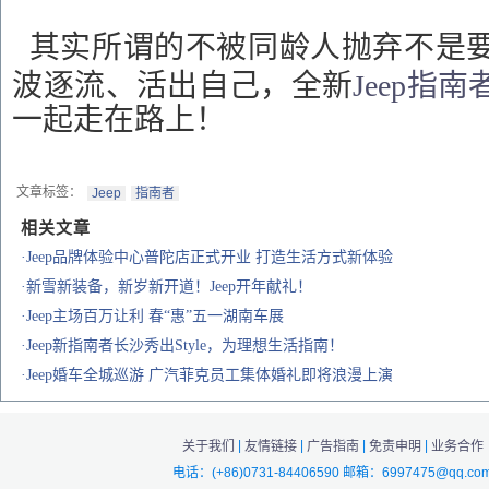
其实所谓的不被同龄人抛弃不是
波逐流、活出自己，全新
Jeep
指南
一起走在路上！
文章标签：
Jeep
指南者
相关文章
·Jeep品牌体验中心普陀店正式开业 打造生活方式新体验
·新雪新装备，新岁新开道！Jeep开年献礼！
·Jeep主场百万让利 春“惠”五一湖南车展
·Jeep新指南者长沙秀出Style，为理想生活指南！
·Jeep婚车全城巡游 广汽菲克员工集体婚礼即将浪漫上演
|
|
|
|
关于我们
友情链接
广告指南
免责申明
业务合作
电话：(+86)0731-84406590 邮箱：6997475@qq.co