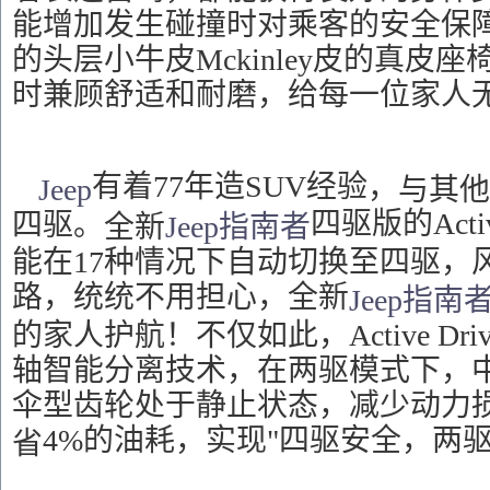
能增加发生碰撞时对乘客的安全保
的头层
小牛
皮
Mckinley皮
的
真皮座
时
兼顾舒适和耐磨
，
给每一位家人
有着77年造SUV经验
，
Jeep
与其
四驱版的Acti
四驱。
全新
Jeep
指南者
能在17种情况下自动切换至四驱，
路，统统不用担心，全新
Jeep
指南
的家人护航！
不仅如此，
Active 
轴智能分离技术，在两驱模式下，
伞型齿轮处于静止状态，减少动力
4%的油耗，实现"四驱安全，两驱
省