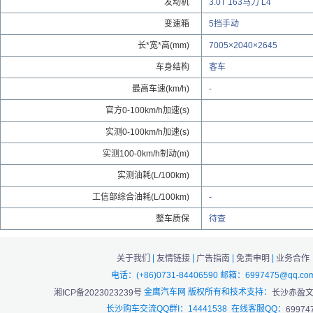
发动机
3.0T 163马力 L4
变速箱
5挡手动
长*宽*高(mm)
7005×2040×2645
车身结构
客车
最高车速(km/h)
-
官方0-100km/h加速(s)
实测0-100km/h加速(s)
实测100-0km/h制动(m)
实测油耗(L/100km)
工信部综合油耗(L/100km)
-
整车质保
待查
|
|
|
|
关于我们
友情链接
广告指南
免责申明
业务合作
电话：(+86)0731-84406590 邮箱：6997475@qq.co
金鹰汽车网 版权所有和技术支持：
湘ICP备2023023239号
长沙赤盈
长沙购车交流QQ群I：14441538 在线客服QQ：
69974