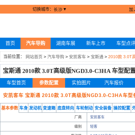
切换城市：
▼
长沙
加
首页
汽车导购
湖南车展
新车上市
车型点
当前位置：
网站首页
>
汽车导购
>
安凯客车
>
宝斯通
>
2010款 3.0
宝斯通 2010款 3.0T高级版NGD3.0-C3HA 车型配
车型首页
参数配置
实拍图片
汽车报价
安凯客车 宝斯通 2010款 3.0T高级版NGD3.0-C3HA
基本参数
车身
发动机
变速箱
底盘转向
车轮制动
安全装备
操控配置
厂商
安凯客车
级别
轻客